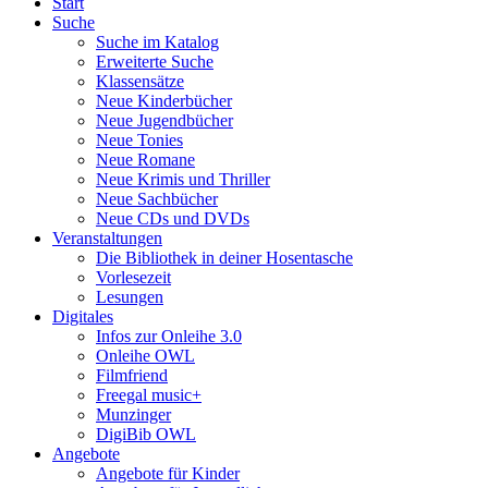
Start
Suche
Suche im Katalog
Erweiterte Suche
Klassensätze
Neue Kinderbücher
Neue Jugendbücher
Neue Tonies
Neue Romane
Neue Krimis und Thriller
Neue Sachbücher
Neue CDs und DVDs
Veranstaltungen
Die Bibliothek in deiner Hosentasche
Vorlesezeit
Lesungen
Digitales
Infos zur Onleihe 3.0
Onleihe OWL
Filmfriend
Freegal music+
Munzinger
DigiBib OWL
Angebote
Angebote für Kinder