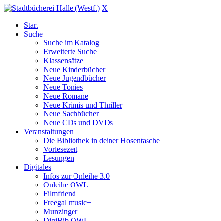
X
Start
Suche
Suche im Katalog
Erweiterte Suche
Klassensätze
Neue Kinderbücher
Neue Jugendbücher
Neue Tonies
Neue Romane
Neue Krimis und Thriller
Neue Sachbücher
Neue CDs und DVDs
Veranstaltungen
Die Bibliothek in deiner Hosentasche
Vorlesezeit
Lesungen
Digitales
Infos zur Onleihe 3.0
Onleihe OWL
Filmfriend
Freegal music+
Munzinger
DigiBib OWL