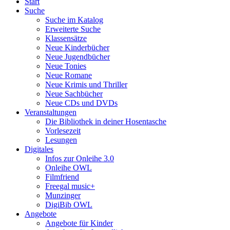
Start
Suche
Suche im Katalog
Erweiterte Suche
Klassensätze
Neue Kinderbücher
Neue Jugendbücher
Neue Tonies
Neue Romane
Neue Krimis und Thriller
Neue Sachbücher
Neue CDs und DVDs
Veranstaltungen
Die Bibliothek in deiner Hosentasche
Vorlesezeit
Lesungen
Digitales
Infos zur Onleihe 3.0
Onleihe OWL
Filmfriend
Freegal music+
Munzinger
DigiBib OWL
Angebote
Angebote für Kinder