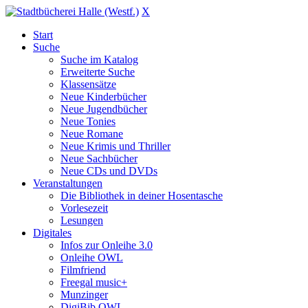
X
Start
Suche
Suche im Katalog
Erweiterte Suche
Klassensätze
Neue Kinderbücher
Neue Jugendbücher
Neue Tonies
Neue Romane
Neue Krimis und Thriller
Neue Sachbücher
Neue CDs und DVDs
Veranstaltungen
Die Bibliothek in deiner Hosentasche
Vorlesezeit
Lesungen
Digitales
Infos zur Onleihe 3.0
Onleihe OWL
Filmfriend
Freegal music+
Munzinger
DigiBib OWL