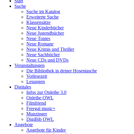
Start
Suche
Suche im Katalog
Erweiterte Suche
Klassensätze
Neue Kinderbücher
Neue Jugendbücher
Neue Tonies
Neue Romane
Neue Krimis und Thriller
Neue Sachbücher
Neue CDs und DVDs
Veranstaltungen
Die Bibliothek in deiner Hosentasche
Vorlesezeit
Lesungen
Digitales
Infos zur Onleihe 3.0
Onleihe OWL
Filmfriend
Freegal music+
Munzinger
DigiBib OWL
Angebote
Angebote für Kinder