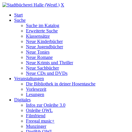
X
Start
Suche
Suche im Katalog
Erweiterte Suche
Klassensätze
Neue Kinderbücher
Neue Jugendbücher
Neue Tonies
Neue Romane
Neue Krimis und Thriller
Neue Sachbücher
Neue CDs und DVDs
Veranstaltungen
Die Bibliothek in deiner Hosentasche
Vorlesezeit
Lesungen
Digitales
Infos zur Onleihe 3.0
Onleihe OWL
Filmfriend
Freegal music+
Munzinger
DigiBib OWL