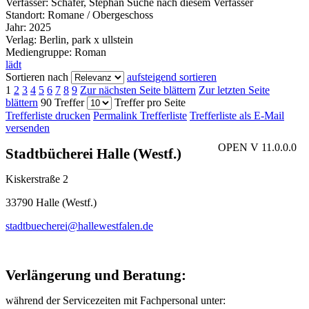
Verfasser:
Schäfer, Stephan
Suche nach diesem Verfasser
Standort:
Romane / Obergeschoss
Jahr:
2025
Verlag:
Berlin, park x ullstein
Mediengruppe:
Roman
lädt
Sortieren nach
aufsteigend sortieren
1
2
3
4
5
6
7
8
9
Zur nächsten Seite blättern
Zur letzten Seite
blättern
90 Treffer
Treffer pro Seite
Trefferliste drucken
Permalink Trefferliste
Trefferliste als E-Mail
versenden
OPEN V 11.0.0.0
Stadtbücherei Halle (Westf.)
Kiskerstraße 2
33790 Halle (Westf.)
stadtbuecherei@hallewestfalen.de
Verlängerung und Beratung:
während der Servicezeiten mit Fachpersonal unter: