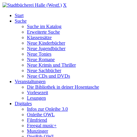
X
Start
Suche
Suche im Katalog
Erweiterte Suche
Klassensätze
Neue Kinderbücher
Neue Jugendbücher
Neue Tonies
Neue Romane
Neue Krimis und Thriller
Neue Sachbücher
Neue CDs und DVDs
Veranstaltungen
Die Bibliothek in deiner Hosentasche
Vorlesezeit
Lesungen
Digitales
Infos zur Onleihe 3.0
Onleihe OWL
Filmfriend
Freegal music+
Munzinger
DigiBib OWL