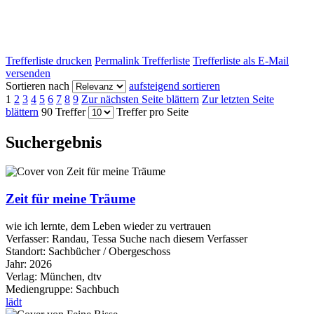
Trefferliste drucken
Permalink Trefferliste
Trefferliste als E-Mail
versenden
Sortieren nach
aufsteigend sortieren
1
2
3
4
5
6
7
8
9
Zur nächsten Seite blättern
Zur letzten Seite
blättern
90 Treffer
Treffer pro Seite
Suchergebnis
Zeit für meine Träume
wie ich lernte, dem Leben wieder zu vertrauen
Verfasser:
Randau, Tessa
Suche nach diesem Verfasser
Standort:
Sachbücher / Obergeschoss
Jahr:
2026
Verlag:
München, dtv
Mediengruppe:
Sachbuch
lädt