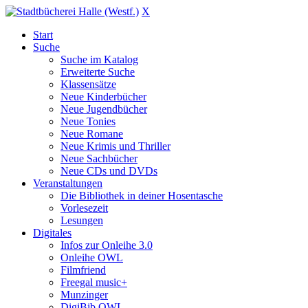
X
Start
Suche
Suche im Katalog
Erweiterte Suche
Klassensätze
Neue Kinderbücher
Neue Jugendbücher
Neue Tonies
Neue Romane
Neue Krimis und Thriller
Neue Sachbücher
Neue CDs und DVDs
Veranstaltungen
Die Bibliothek in deiner Hosentasche
Vorlesezeit
Lesungen
Digitales
Infos zur Onleihe 3.0
Onleihe OWL
Filmfriend
Freegal music+
Munzinger
DigiBib OWL