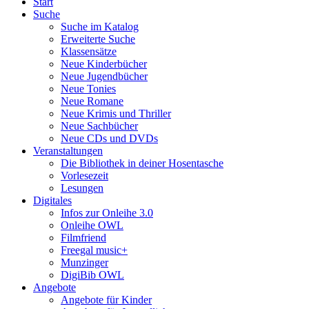
Start
Suche
Suche im Katalog
Erweiterte Suche
Klassensätze
Neue Kinderbücher
Neue Jugendbücher
Neue Tonies
Neue Romane
Neue Krimis und Thriller
Neue Sachbücher
Neue CDs und DVDs
Veranstaltungen
Die Bibliothek in deiner Hosentasche
Vorlesezeit
Lesungen
Digitales
Infos zur Onleihe 3.0
Onleihe OWL
Filmfriend
Freegal music+
Munzinger
DigiBib OWL
Angebote
Angebote für Kinder