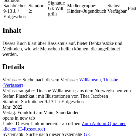
Standort:
Signatur:
Sachbücher
Standort
Mediengruppe:
Status:
Gk Will
Frist
9-13 J. /
2:
Kinder-/Jugendbuch
Verfügbar
grün
Erdgeschoss
Inhalt
Dieses Buch klärt über Rassismus auf, bietet Denkanstöße und
Methoden, wie wir Menschen helfen können, die angefeindet
werden.
Details
Verfasser:
Suche nach diesem Verfasser
Williamson, Tinashe
(Verfasser)
Verfasserangabe:
Tinashe Williamson ; aus dem Norwegischen von
Stefan Pluschkat ; mit Illustrationen von Thea Jacobsen
Standort:
Sachbücher 9-13 J. / Erdgeschoss
Jahr:
2022
Verlag:
Frankfurt am Main, Sauerländer
opens in new tab
Links:
Diesen Link in neuem Tab öffnen
Zum Antolin-Quiz hier
klicken (E-Ressource)
Systematik:
Suche nach dieser Systematik
Gk