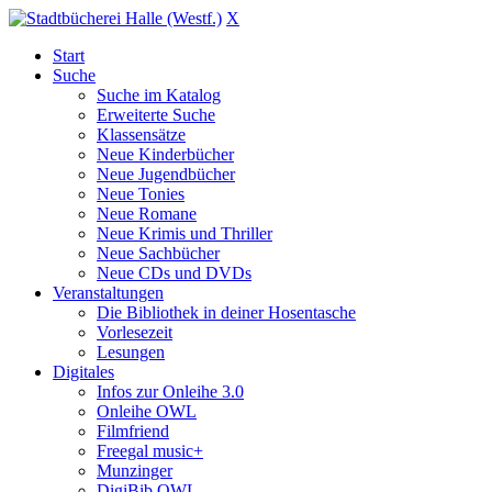
X
Start
Suche
Suche im Katalog
Erweiterte Suche
Klassensätze
Neue Kinderbücher
Neue Jugendbücher
Neue Tonies
Neue Romane
Neue Krimis und Thriller
Neue Sachbücher
Neue CDs und DVDs
Veranstaltungen
Die Bibliothek in deiner Hosentasche
Vorlesezeit
Lesungen
Digitales
Infos zur Onleihe 3.0
Onleihe OWL
Filmfriend
Freegal music+
Munzinger
DigiBib OWL