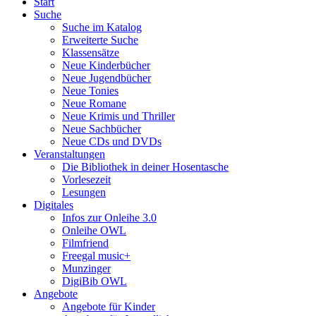
Start
Suche
Suche im Katalog
Erweiterte Suche
Klassensätze
Neue Kinderbücher
Neue Jugendbücher
Neue Tonies
Neue Romane
Neue Krimis und Thriller
Neue Sachbücher
Neue CDs und DVDs
Veranstaltungen
Die Bibliothek in deiner Hosentasche
Vorlesezeit
Lesungen
Digitales
Infos zur Onleihe 3.0
Onleihe OWL
Filmfriend
Freegal music+
Munzinger
DigiBib OWL
Angebote
Angebote für Kinder