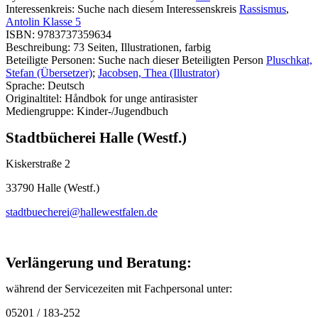
Interessenkreis:
Suche nach diesem Interessenskreis
Rassismus
,
Antolin Klasse 5
ISBN:
9783737359634
Beschreibung:
73 Seiten, Illustrationen, farbig
Beteiligte Personen:
Suche nach dieser Beteiligten Person
Pluschkat,
Stefan (Übersetzer)
;
Jacobsen, Thea (Illustrator)
Sprache:
Deutsch
Originaltitel:
Håndbok for unge antirasister
Mediengruppe:
Kinder-/Jugendbuch
Stadtbücherei Halle (Westf.)
Kiskerstraße 2
33790 Halle (Westf.)
stadtbuecherei@hallewestfalen.de
Verlängerung und Beratung:
während der Servicezeiten mit Fachpersonal unter:
05201 / 183-252