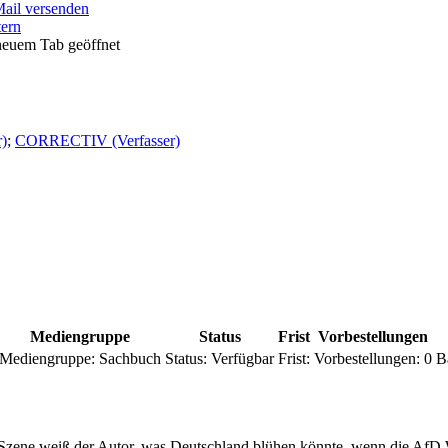
Mail versenden
tern
neuem Tab geöffnet
r)
;
CORRECTIV (Verfasser)
Mediengruppe
Status
Frist
Vorbestellungen
Mediengruppe:
Sachbuch
Status:
Verfügbar
Frist:
Vorbestellungen:
0
B
 Szene weiß der Autor, was Deutschland blühen könnte, wenn die AfD