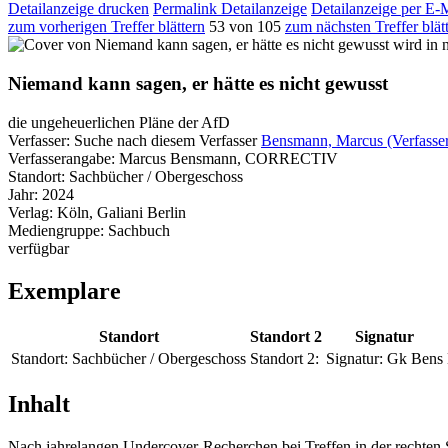
Detailanzeige drucken
Permalink Detailanzeige
Detailanzeige per E-
zum vorherigen Treffer blättern
53 von 105
zum nächsten Treffer blät
wird in 
Niemand kann sagen, er hätte es nicht gewusst
die ungeheuerlichen Pläne der AfD
Verfasser:
Suche nach diesem Verfasser
Bensmann, Marcus (Verfasse
Verfasserangabe:
Marcus Bensmann, CORRECTIV
Standort:
Sachbücher / Obergeschoss
Jahr:
2024
Verlag:
Köln, Galiani Berlin
Mediengruppe:
Sachbuch
verfügbar
Exemplare
Standort
Standort 2
Signatur
Standort:
Sachbücher / Obergeschoss
Standort 2:
Signatur:
Gk Bens
Inhalt
Nach jahrelangen Undercover-Recherchen bei Treffen in der rechten