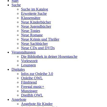
Start
Suche
Suche im Katalog
Erweiterte Suche
Klassensätze
Neue Kinderbücher
Neue Jugendbücher
Neue Tonies
Neue Romane
Neue Krimis und Thriller
Neue Sachbücher
Neue CDs und DVDs
Veranstaltungen
Die Bibliothek in deiner Hosentasche
Vorlesezeit
Lesungen
Digitales
Infos zur Onleihe 3.0
Onleihe OWL
Filmfriend
Freegal music+
Munzinger
DigiBib OWL
Angebote
Angebote für Kinder