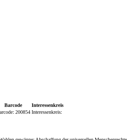
Barcode
Interessenkreis
arcode:
200854
Interessenkreis:
 Wahlen gewänne: Abschaffung der universellen Menschenrechte,