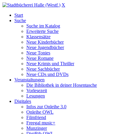
X
Start
Suche
Suche im Katalog
Erweiterte Suche
Klassensätze
Neue Kinderbücher
Neue Jugendbücher
Neue Tonies
Neue Romane
Neue Krimis und Thriller
Neue Sachbücher
Neue CDs und DVDs
Veranstaltungen
Die Bibliothek in deiner Hosentasche
Vorlesezeit
Lesungen
Digitales
Infos zur Onleihe 3.0
Onleihe OWL
Filmfriend
Freegal music+
Munzinger
DigiBib OWL