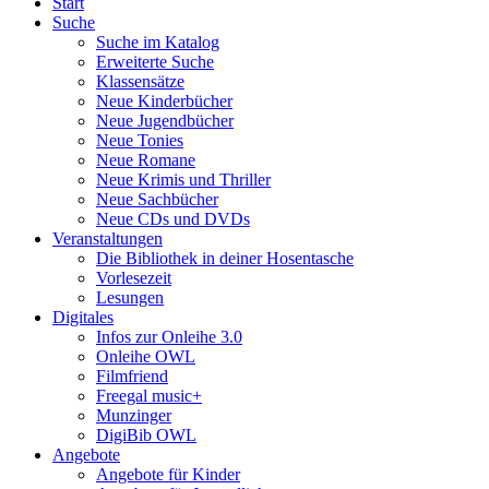
Start
Suche
Suche im Katalog
Erweiterte Suche
Klassensätze
Neue Kinderbücher
Neue Jugendbücher
Neue Tonies
Neue Romane
Neue Krimis und Thriller
Neue Sachbücher
Neue CDs und DVDs
Veranstaltungen
Die Bibliothek in deiner Hosentasche
Vorlesezeit
Lesungen
Digitales
Infos zur Onleihe 3.0
Onleihe OWL
Filmfriend
Freegal music+
Munzinger
DigiBib OWL
Angebote
Angebote für Kinder