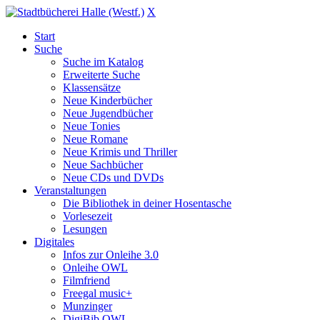
X
Start
Suche
Suche im Katalog
Erweiterte Suche
Klassensätze
Neue Kinderbücher
Neue Jugendbücher
Neue Tonies
Neue Romane
Neue Krimis und Thriller
Neue Sachbücher
Neue CDs und DVDs
Veranstaltungen
Die Bibliothek in deiner Hosentasche
Vorlesezeit
Lesungen
Digitales
Infos zur Onleihe 3.0
Onleihe OWL
Filmfriend
Freegal music+
Munzinger
DigiBib OWL