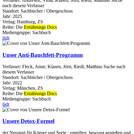
Verfasser:
Andresen, Viola
;
Klasen, Jörn
;
Riedl, Matthias
Suche
nach diesem Verfasser
Standort:
Sachbücher / Obergeschoss
Jahr:
2025
Verlag:
Hamburg, ZS
Reihe:
Die
Ernährungs
Docs
Mediengruppe:
Sachbuch
lädt
Unser Anti-Bauchfett-Programm
Verfasser:
Fleck, Anne
;
Klasen, Jörn
;
Riedl, Matthias
Suche nach
diesem Verfasser
Standort:
Sachbücher / Obergeschoss
Jahr:
2022
Verlag:
München, ZS
Reihe:
Die
Ernährungs
Docs
Mediengruppe:
Sachbuch
lädt
Unsere Detox-Formel
der Neustart für Körper und Seele : entgiften, bewusst genießen und