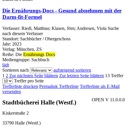
Die Ernährungs-Docs - Gesund abnehmen mit der
Darm-fit-Formel
Verfasser:
Riedl, Matthias
;
Klasen, Jörn
;
Andresen, Viola
Suche
nach diesem Verfasser
Standort:
Sachbücher / Obergeschoss
Jahr:
2023
Verlag:
München, ZS
Reihe:
Die
Ernährungs
Docs
Mediengruppe:
Sachbuch
lädt
Sortieren nach
aufsteigend sortieren
1
2
Zur nächsten Seite blättern
Zur letzten Seite blättern
13 Treffer
Treffer pro Seite
Trefferliste drucken
Permalink Trefferliste
Trefferliste als E-Mail
versenden
OPEN V 11.0.0.0
Stadtbücherei Halle (Westf.)
Kiskerstraße 2
33790 Halle (Westf.)