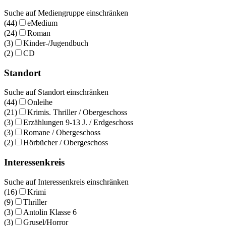
Suche auf Mediengruppe einschränken
(44)
eMedium
(24)
Roman
(3)
Kinder-/Jugendbuch
(2)
CD
Standort
Suche auf Standort einschränken
(44)
Onleihe
(21)
Krimis. Thriller / Obergeschoss
(3)
Erzählungen 9-13 J. / Erdgeschoss
(3)
Romane / Obergeschoss
(2)
Hörbücher / Obergeschoss
Interessenkreis
Suche auf Interessenkreis einschränken
(16)
Krimi
(9)
Thriller
(3)
Antolin Klasse 6
(3)
Grusel/Horror