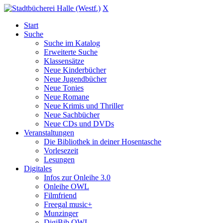
X
Start
Suche
Suche im Katalog
Erweiterte Suche
Klassensätze
Neue Kinderbücher
Neue Jugendbücher
Neue Tonies
Neue Romane
Neue Krimis und Thriller
Neue Sachbücher
Neue CDs und DVDs
Veranstaltungen
Die Bibliothek in deiner Hosentasche
Vorlesezeit
Lesungen
Digitales
Infos zur Onleihe 3.0
Onleihe OWL
Filmfriend
Freegal music+
Munzinger
DigiBib OWL