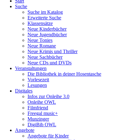
Start
Suche
Suche im Katalog
Erweiterte Suche
Klassensätze
Neue Kinderbücher
Neue Jugendbücher
Neue Tonies
Neue Romane
Neue Krimis und Thriller
Neue Sachbücher
Neue CDs und DVDs
Veranstaltungen
Die Bibliothek in deiner Hosentasche
Vorlesezeit
Lesungen
Digitales
Infos zur Onleihe 3.0
Onleihe OWL
Filmfriend
Freegal music+
Munzinger
DigiBib OWL
Angebote
Angebote für Kinder