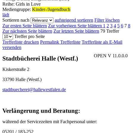
Reihe:
Girls in Love
Mediengruppe:
Kinder-/Jugendbuch
lädt
Sortieren nach
aufsteigend sortieren
Filter löschen
Zur ersten Seite blättern
Zur vorherigen Seite blättern
1
2
3
4
5
6
7
8
Zur nächsten Seite blättern
Zur letzten Seite blättern
79 Treffer
Treffer pro Seite
Trefferliste drucken
Permalink Trefferliste
Trefferliste als E-Mail
versenden
OPEN V 11.0.0.0
Stadtbücherei Halle (Westf.)
Kiskerstraße 2
33790 Halle (Westf.)
stadtbuecherei@hallewestfalen.de
Verlängerung und Beratung:
während der Servicezeiten mit Fachpersonal unter:
05201 / 183-252