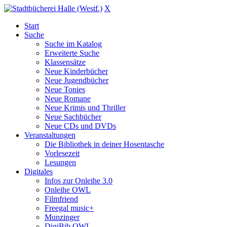
X
Start
Suche
Suche im Katalog
Erweiterte Suche
Klassensätze
Neue Kinderbücher
Neue Jugendbücher
Neue Tonies
Neue Romane
Neue Krimis und Thriller
Neue Sachbücher
Neue CDs und DVDs
Veranstaltungen
Die Bibliothek in deiner Hosentasche
Vorlesezeit
Lesungen
Digitales
Infos zur Onleihe 3.0
Onleihe OWL
Filmfriend
Freegal music+
Munzinger
DigiBib OWL