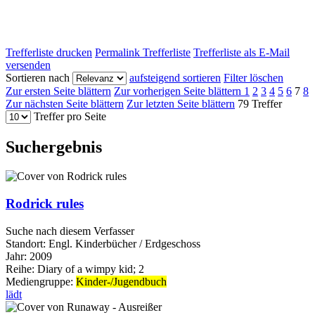
Trefferliste drucken
Permalink Trefferliste
Trefferliste als E-Mail
versenden
Sortieren nach
aufsteigend sortieren
Filter löschen
Zur ersten Seite blättern
Zur vorherigen Seite blättern
1
2
3
4
5
6
7
8
Zur nächsten Seite blättern
Zur letzten Seite blättern
79 Treffer
Treffer pro Seite
Suchergebnis
Rodrick rules
Suche nach diesem Verfasser
Standort:
Engl. Kinderbücher / Erdgeschoss
Jahr:
2009
Reihe:
Diary of a wimpy kid; 2
Mediengruppe:
Kinder-/Jugendbuch
lädt