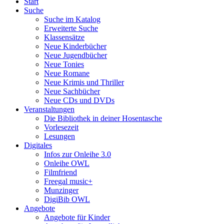
Start
Suche
Suche im Katalog
Erweiterte Suche
Klassensätze
Neue Kinderbücher
Neue Jugendbücher
Neue Tonies
Neue Romane
Neue Krimis und Thriller
Neue Sachbücher
Neue CDs und DVDs
Veranstaltungen
Die Bibliothek in deiner Hosentasche
Vorlesezeit
Lesungen
Digitales
Infos zur Onleihe 3.0
Onleihe OWL
Filmfriend
Freegal music+
Munzinger
DigiBib OWL
Angebote
Angebote für Kinder