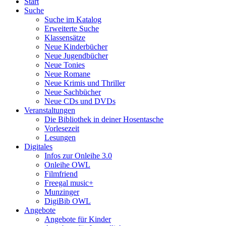
Start
Suche
Suche im Katalog
Erweiterte Suche
Klassensätze
Neue Kinderbücher
Neue Jugendbücher
Neue Tonies
Neue Romane
Neue Krimis und Thriller
Neue Sachbücher
Neue CDs und DVDs
Veranstaltungen
Die Bibliothek in deiner Hosentasche
Vorlesezeit
Lesungen
Digitales
Infos zur Onleihe 3.0
Onleihe OWL
Filmfriend
Freegal music+
Munzinger
DigiBib OWL
Angebote
Angebote für Kinder