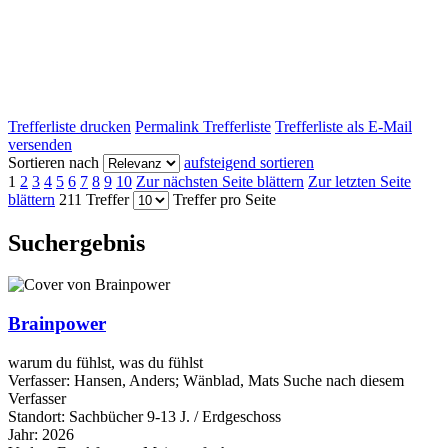
Trefferliste drucken
Permalink Trefferliste
Trefferliste als E-Mail
versenden
Sortieren nach
aufsteigend sortieren
1
2
3
4
5
6
7
8
9
10
Zur nächsten Seite blättern
Zur letzten Seite
blättern
211 Treffer
Treffer pro Seite
Suchergebnis
Brainpower
warum du fühlst, was du fühlst
Verfasser:
Hansen, Anders
;
Wänblad, Mats
Suche nach diesem
Verfasser
Standort:
Sachbücher 9-13 J. / Erdgeschoss
Jahr:
2026