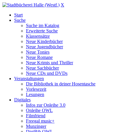
X
Start
Suche
Suche im Katalog
Erweiterte Suche
Klassensätze
Neue Kinderbücher
Neue Jugendbücher
Neue Tonies
Neue Romane
Neue Krimis und Thriller
Neue Sachbücher
Neue CDs und DVDs
Veranstaltungen
Die Bibliothek in deiner Hosentasche
Vorlesezeit
Lesungen
Digitales
Infos zur Onleihe 3.0
Onleihe OWL
Filmfriend
Freegal music+
Munzinger
DigiBib OWL