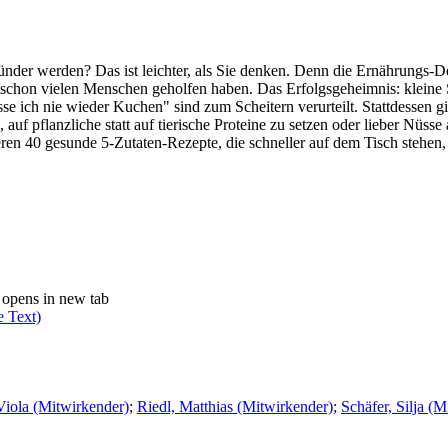
nder werden? Das ist leichter, als Sie denken. Denn die Ernährungs-Doc
chon vielen Menschen geholfen haben. Das Erfolgsgeheimnis: kleine Sch
e ich nie wieder Kuchen" sind zum Scheitern verurteilt. Stattdessen gi
uf pflanzliche statt auf tierische Proteine zu setzen oder lieber Nüss
en 40 gesunde 5-Zutaten-Rezepte, die schneller auf dem Tisch stehen, a
opens in new tab
e Text)
Viola (Mitwirkender)
;
Riedl, Matthias (Mitwirkender)
;
Schäfer, Silja (