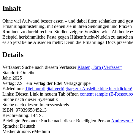
Inhalt
Ohne viel Aufwand besser essen – und dabei fitter, schlanker und gesü
Ernährungsumstellung, mit denen sie in ihren Sendungen und Praxen s
Routinen zu durchbrechen. Studien zeigen: Vorsätze wie "Ab heute ess
Beispiel herkömmliche Pasta gegen Hülsenfrucht-Nudeln zu tauschen, a
es ab jetzt keine Ausreden mehr: Denn die Ernährungs-Docs präsentier
Details
Verfasser:
Suche nach diesem Verfasser
Klasen, Jörn (Verfasser)
Standort:
Onleihe
Jahr:
2025
Verlag:
ZS - ein Verlag der Edel Verlagsgruppe
E-Medium:
Titel nur digital verfügbar; zur Ausleihe bitte hier klicken!
Links:
Diesen Link in neuem Tab öffnen
content sample (E-Ressourc
Suche nach dieser Systematik
Suche nach diesem Interessenskreis
ISBN:
9783965845213
Beschreibung:
144 S.
Beteiligte Personen:
Suche nach dieser Beteiligten Person
Andresen, 
Sprache:
Deutsch
Mediengruppe:
eMedium