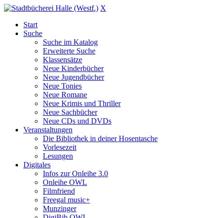
X
Start
Suche
Suche im Katalog
Erweiterte Suche
Klassensätze
Neue Kinderbücher
Neue Jugendbücher
Neue Tonies
Neue Romane
Neue Krimis und Thriller
Neue Sachbücher
Neue CDs und DVDs
Veranstaltungen
Die Bibliothek in deiner Hosentasche
Vorlesezeit
Lesungen
Digitales
Infos zur Onleihe 3.0
Onleihe OWL
Filmfriend
Freegal music+
Munzinger
DigiBib OWL