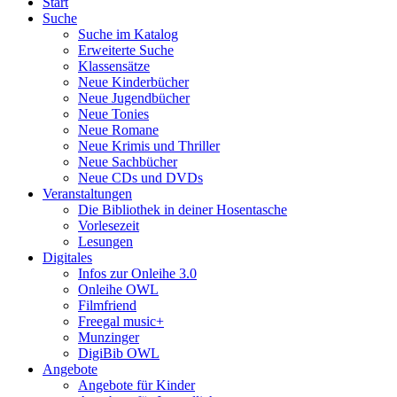
Start
Suche
Suche im Katalog
Erweiterte Suche
Klassensätze
Neue Kinderbücher
Neue Jugendbücher
Neue Tonies
Neue Romane
Neue Krimis und Thriller
Neue Sachbücher
Neue CDs und DVDs
Veranstaltungen
Die Bibliothek in deiner Hosentasche
Vorlesezeit
Lesungen
Digitales
Infos zur Onleihe 3.0
Onleihe OWL
Filmfriend
Freegal music+
Munzinger
DigiBib OWL
Angebote
Angebote für Kinder