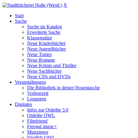
X
Start
Suche
Suche im Katalog
Erweiterte Suche
Klassensätze
Neue Kinderbücher
Neue Jugendbücher
Neue Tonies
Neue Romane
Neue Krimis und Thriller
Neue Sachbücher
Neue CDs und DVDs
Veranstaltungen
Die Bibliothek in deiner Hosentasche
Vorlesezeit
Lesungen
Digitales
Infos zur Onleihe 3.0
Onleihe OWL
Filmfriend
Freegal music+
Munzinger
DigiBib OWL