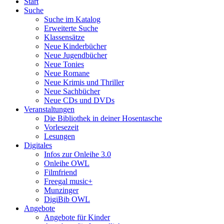
Start
Suche
Suche im Katalog
Erweiterte Suche
Klassensätze
Neue Kinderbücher
Neue Jugendbücher
Neue Tonies
Neue Romane
Neue Krimis und Thriller
Neue Sachbücher
Neue CDs und DVDs
Veranstaltungen
Die Bibliothek in deiner Hosentasche
Vorlesezeit
Lesungen
Digitales
Infos zur Onleihe 3.0
Onleihe OWL
Filmfriend
Freegal music+
Munzinger
DigiBib OWL
Angebote
Angebote für Kinder