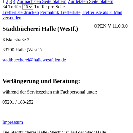
1
2
3
4
Zur nächsten Seite blättern
Zur letzten Seite blättern
34 Treffer
Treffer pro Seite
Trefferliste drucken
Permalink Trefferliste
Trefferliste als E-Mail
versenden
OPEN V 11.0.0.0
Stadtbücherei Halle (Westf.)
Kiskerstraße 2
33790 Halle (Westf.)
stadtbuecherei@hallewestfalen.de
Verlängerung und Beratung:
während der Servicezeiten mit Fachpersonal unter:
05201 / 183-252
Impressum
Die Stadtbücherei Halle (Westf.) ist Teil der Stadt Halle