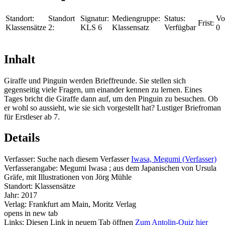
Standort:
Standort
Signatur:
Mediengruppe:
Status:
Vo
Frist:
Klassensätze
2:
KLS 6
Klassensatz
Verfügbar
0
Inhalt
Giraffe und Pinguin werden Brieffreunde. Sie stellen sich
gegenseitig viele Fragen, um einander kennen zu lernen. Eines
Tages bricht die Giraffe dann auf, um den Pinguin zu besuchen. Ob
er wohl so aussieht, wie sie sich vorgestellt hat? Lustiger Briefroman
für Erstleser ab 7.
Details
Verfasser:
Suche nach diesem Verfasser
Iwasa, Megumi (Verfasser)
Verfasserangabe:
Megumi Iwasa ; aus dem Japanischen von Ursula
Gräfe, mit Illustrationen von Jörg Mühle
Standort:
Klassensätze
Jahr:
2017
Verlag:
Frankfurt am Main, Moritz Verlag
opens in new tab
Links:
Diesen Link in neuem Tab öffnen
Zum Antolin-Quiz hier