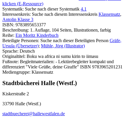
klicken (E-Ressource)
Systematik:
Suche nach dieser Systematik
4.1
Interessenkreis:
Suche nach diesem Interessenskreis
Klassensatz
,
Antolin Klasse 3
ISBN:
9783895653377
Beschreibung:
1. Auflage, 104 Seiten, Illustrationen, farbig
Reihe:
Ein Moritz Kinderbuch
Beteiligte Personen:
Suche nach dieser Beteiligten Person
Gräfe,
Ursula (Übersetzer)
;
Mühle, Jörg (Illustrator)
Sprache:
Deutsch
Originaltitel:
Boku wa africa ni sumu kirin to iimasu
Fußnote:
Begleitmaterialien: - Lektürebegleiter kompakt und
differenziert "Viele Grüße, deine Giraffe" ISBN 9783965201231
Mediengruppe:
Klassensatz
Stadtbücherei Halle (Westf.)
Kiskerstraße 2
33790 Halle (Westf.)
stadtbuecherei@hallewestfalen.de