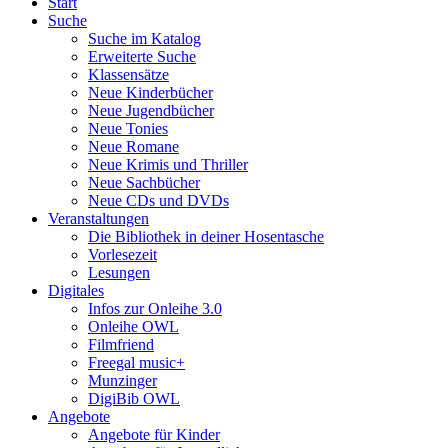
Start
Suche
Suche im Katalog
Erweiterte Suche
Klassensätze
Neue Kinderbücher
Neue Jugendbücher
Neue Tonies
Neue Romane
Neue Krimis und Thriller
Neue Sachbücher
Neue CDs und DVDs
Veranstaltungen
Die Bibliothek in deiner Hosentasche
Vorlesezeit
Lesungen
Digitales
Infos zur Onleihe 3.0
Onleihe OWL
Filmfriend
Freegal music+
Munzinger
DigiBib OWL
Angebote
Angebote für Kinder