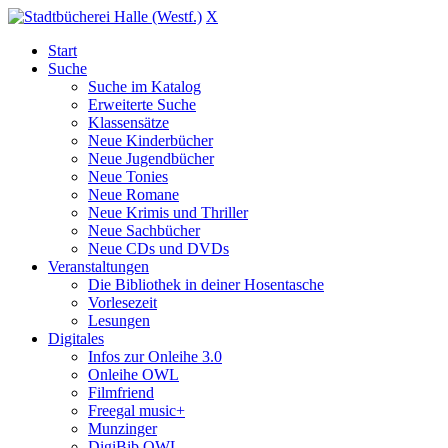
X
Start
Suche
Suche im Katalog
Erweiterte Suche
Klassensätze
Neue Kinderbücher
Neue Jugendbücher
Neue Tonies
Neue Romane
Neue Krimis und Thriller
Neue Sachbücher
Neue CDs und DVDs
Veranstaltungen
Die Bibliothek in deiner Hosentasche
Vorlesezeit
Lesungen
Digitales
Infos zur Onleihe 3.0
Onleihe OWL
Filmfriend
Freegal music+
Munzinger
DigiBib OWL