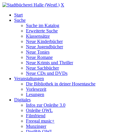
X
Start
Suche
Suche im Katalog
Erweiterte Suche
Klassensätze
Neue Kinderbücher
Neue Jugendbücher
Neue Tonies
Neue Romane
Neue Krimis und Thriller
Neue Sachbücher
Neue CDs und DVDs
Veranstaltungen
Die Bibliothek in deiner Hosentasche
Vorlesezeit
Lesungen
Digitales
Infos zur Onleihe 3.0
Onleihe OWL
Filmfriend
Freegal music+
Munzinger
DigiBib OWL