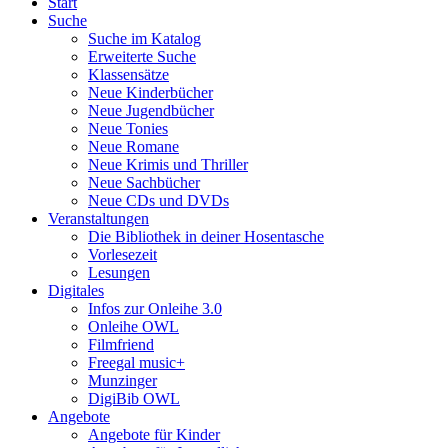
Start
Suche
Suche im Katalog
Erweiterte Suche
Klassensätze
Neue Kinderbücher
Neue Jugendbücher
Neue Tonies
Neue Romane
Neue Krimis und Thriller
Neue Sachbücher
Neue CDs und DVDs
Veranstaltungen
Die Bibliothek in deiner Hosentasche
Vorlesezeit
Lesungen
Digitales
Infos zur Onleihe 3.0
Onleihe OWL
Filmfriend
Freegal music+
Munzinger
DigiBib OWL
Angebote
Angebote für Kinder