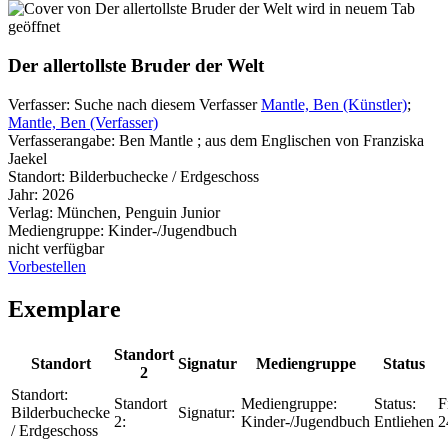
wird in neuem Tab
geöffnet
Der allertollste Bruder der Welt
Verfasser:
Suche nach diesem Verfasser
Mantle, Ben (Künstler)
;
Mantle, Ben (Verfasser)
Verfasserangabe:
Ben Mantle ; aus dem Englischen von Franziska
Jaekel
Standort:
Bilderbuchecke / Erdgeschoss
Jahr:
2026
Verlag:
München, Penguin Junior
Mediengruppe:
Kinder-/Jugendbuch
nicht verfügbar
Vorbestellen
Exemplare
Standort
Standort
Signatur
Mediengruppe
Status
2
Standort:
Standort
Mediengruppe:
Status:
F
Bilderbuchecke
Signatur:
2:
Kinder-/Jugendbuch
Entliehen
2
/ Erdgeschoss