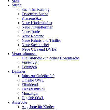
Start
Suche
Suche im Katalog
Erweiterte Suche
Klassensätze
Neue Kinderbücher
Neue Jugendbücher
Neue Tonies
Neue Romane
Neue Krimis und Thriller
Neue Sachbücher
Neue CDs und DVDs
Veranstaltungen
Die Bibliothek in deiner Hosentasche
Vorlesezeit
Lesungen
Digitales
Infos zur Onleihe 3.0
Onleihe OWL
Filmfriend
Freegal music+
Munzinger
DigiBib OWL
Angebote
Angebote für Kinder