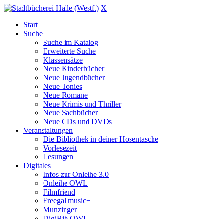
X
Start
Suche
Suche im Katalog
Erweiterte Suche
Klassensätze
Neue Kinderbücher
Neue Jugendbücher
Neue Tonies
Neue Romane
Neue Krimis und Thriller
Neue Sachbücher
Neue CDs und DVDs
Veranstaltungen
Die Bibliothek in deiner Hosentasche
Vorlesezeit
Lesungen
Digitales
Infos zur Onleihe 3.0
Onleihe OWL
Filmfriend
Freegal music+
Munzinger
DigiBib OWL